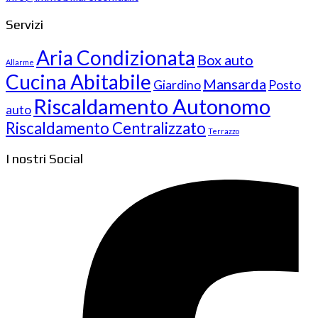
Servizi
Aria Condizionata
Box auto
Allarme
Cucina Abitabile
Mansarda
Giardino
Posto
Riscaldamento Autonomo
auto
Riscaldamento Centralizzato
Terrazzo
I nostri Social